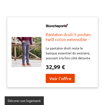
Pantalon droit 5 poches
twill coton extensible -
BlancheporteLe
Le pantalon droit reste le
pantalon droit reste le
basique essentiel du vestiaire,
basique essentiel du
assurant à la fois côté détente
vestiaire, assurant à la
avec un polo, et côté style avec
fois côté détente avec
32,99 €
une chemise. Conçu dans une
un polo, et côté style
matière extensible... pour un
avec une chemise. Conçu
confort tant apprécié !
dans une matière
extensible... pour un
confort tant
Décorer son logement