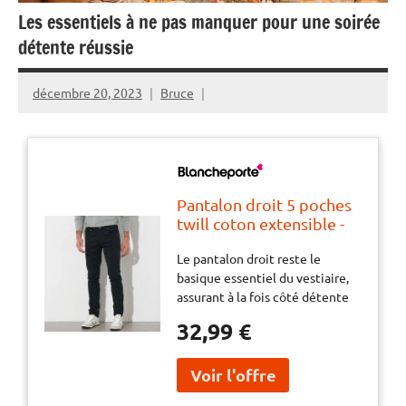
Les essentiels à ne pas manquer pour une soirée
détente réussie
décembre 20, 2023
Bruce
Pantalon droit 5 poches
twill coton extensible -
BlancheporteLe
Le pantalon droit reste le
pantalon droit reste le
basique essentiel du vestiaire,
basique essentiel du
assurant à la fois côté détente
vestiaire, assurant à la
avec un polo, et côté style avec
fois côté détente avec
32,99 €
une chemise. Conçu dans une
un polo, et côté style
matière extensible... pour un
avec une chemise. Conçu
confort tant apprécié !
dans une matière
extensible... pour un