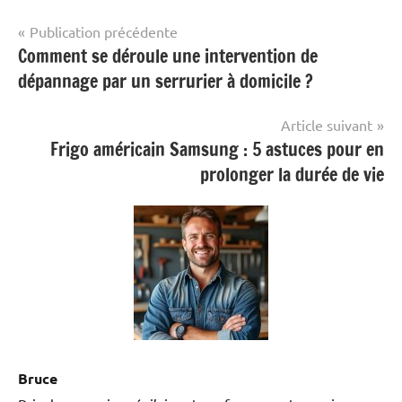
Navigation
Publication précédente
Comment se déroule une intervention de
de
dépannage par un serrurier à domicile ?
l’article
Article suivant
Frigo américain Samsung : 5 astuces pour en
prolonger la durée de vie
Bruce