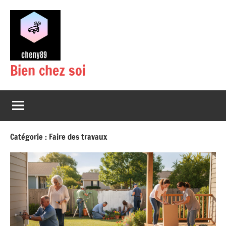
Aller
au
contenu
Bien chez soi
Catégorie :
Faire des travaux