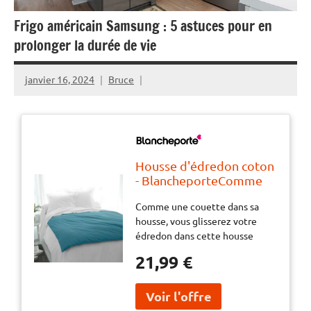
Frigo américain Samsung : 5 astuces pour en
prolonger la durée de vie
janvier 16, 2024
Bruce
Housse d'édredon coton
- BlancheporteComme
une couette dans sa
Comme une couette dans sa
housse, vous glisserez
housse, vous glisserez votre
votre édredon dans
édredon dans cette housse
cette housse
parfaitement adaptée, pour
parfaitement adaptée,
21,99 €
changer la couleur de votre
pour changer la couleur
édredon en fonction de vos
de votre édredon en
envies et pour en prolonger la
fonction de vos envies et
durée de vie.