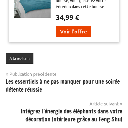
housse, vous glisserez votre
votre édredon dans
édredon dans cette housse
cette housse
parfaitement adaptée, pour
parfaitement adaptée,
34,99 €
changer la couleur de votre
pour changer la couleur
édredon en fonction de vos
de votre édredon en
envies et pour en prolonger la
fonction de vos envies et
durée de vie.
pour en prolonger la
durée de vie.Housse : 15
A la maison
Navigation
Publication précédente
Les essentiels à ne pas manquer pour une soirée
de
détente réussie
l’article
Article suivant
Intégrez l’énergie des éléphants dans votre
décoration intérieure grâce au Feng Shui