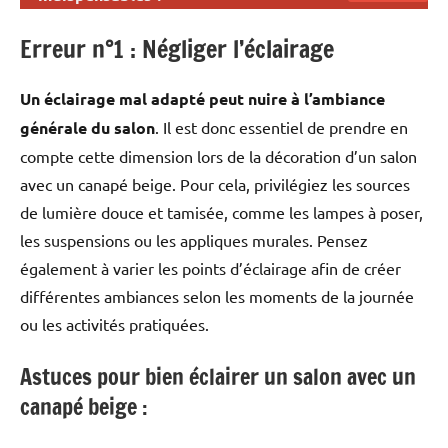
méridienne : 68 cmLargeur
d’assise totale : 192
Erreur n°1 : Négliger l’éclairage
cmProfondeur d’assise de la
partie centrale : 47
Un éclairage mal adapté peut nuire à l’ambiance
cmProfondeur d’assise de la
méridienne : 110 cmLargeur des
générale du salon
. Il est donc essentiel de prendre en
accoudoirs : 15 cmHauteur des
compte cette dimension lors de la décoration d’un salon
accoudoirs : 58 cmProfondeur
avec un canapé beige. Pour cela, privilégiez les sources
des accoudoirs : 82 cmHauteur
des pieds : 2 cmDimensions du
de lumière douce et tamisée, comme les lampes à poser,
couchage : 115x190
les suspensions ou les appliques murales. Pensez
cmDimensions des colisColis 1 :
également à varier les points d’éclairage afin de créer
130x59x84 cm / 52 kgColis 2 :
146x41x72 cm / 37
différentes ambiances selon les moments de la journée
kgEntretienComme tous les
ou les activités pratiquées.
canapés en velours côtelé,
Cyrus n’aime pas l’eau. Il est
Astuces pour bien éclairer un salon avec un
donc recommandé de le
nettoyer à l’aspirateur avec un
canapé beige :
embout adapté. Nettoyer les
salissures légères avec un