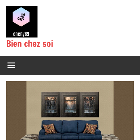
Aller
au
contenu
Bien chez soi