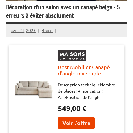
Décoration d’un salon avec un canapé beige : 5
erreurs à éviter absolument
avril 21, 2023
Bruce
Best Mobilier Canapé
d'angle réversible
convertible 4 places en
Description techniqueNombre
velours côtelé beige
de places : 4Fabrication :
Beige 222x83x147cm
AsiePosition de l’angle :
Réversible, vous positionnez la
549,00 €
méridienne à gauche ou à droite
selon vos enviesConvertible :
OuiType de couchage :
OccasionnelType de