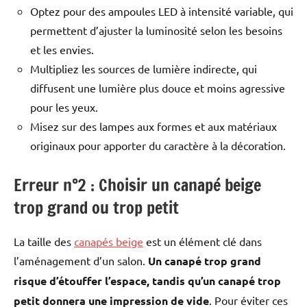
chiffon légèrement humide.Bon
Optez pour des ampoules LED à intensité variable, qui
à savoirLes couleurs des
permettent d’ajuster la luminosité selon les besoins
produits affichés peuvent varier
et les envies.
en fonction de votre écran
d'ordinateur ou mobile.Nous
Multipliez les sources de lumière indirecte, qui
faisons de notre mieux pour
diffusent une lumière plus douce et moins agressive
représenter fidèlement les
pour les yeux.
couleurs de nos produits dans
nos images, mais ne pouvons
Misez sur des lampes aux formes et aux matériaux
garantir qu'elles soient
originaux pour apporter du caractère à la décoration.
exactement les mêmes que
celles que vous voyez sur votre
Erreur n°2 : Choisir un canapé beige
écran.N’hésitez pas à nous
contacter, nous sommes là pour
trop grand ou trop petit
vous aider à prendre une
décision d'achat éclairée.Un
canapé d’angle contemporain
La taille des
canapés beige
est un élément clé dans
en velours côtelé Offrez un
l’aménagement d’un salon.
Un canapé trop grand
nouveau décor à votre salon en
risque d’étouffer l’espace, tandis qu’un canapé trop
y installant le canapé d’angle
réversible Cyrus. Ce modèle au
petit donnera une impression de vide
. Pour éviter ces