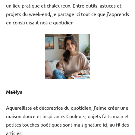
Composée de 6 disques rotatifs
un lieu pratique et chaleureux. Entre outils, astuces et
motorisés et incurvés
projets du week-end, je partage ici tout ce que j’apprends
recouverts d'une mosaïque de
en construisant notre quotidien.
miroirs, capable de fonctionner
à des vitesses différentes et
dans des sens opposés, le
Moving Mirror 6 est capable de
générer un impressionnant
effet de boule à facettes, avec
des motifs en mouvement
s'entrecroisant dans l'espace.
Braquez simplement une
faisceau lumineux
suffisamment puissant et
Maëlys
concentré provenant d'une lyre
Beam ou Spot sur les miroirs, et
c'est parti pour la soirée disco
Aquarelliste et décoratrice du quotidien, j’aime créer une
!Déballez, branchez, dansez !Le
maison douce et inspirante. Couleurs, objets faits main et
Moving Mirror 6 a été pensé
pour être prêt à fonctionner en
petites touches poétiques sont ma signature ici, au fil des
quelques instants grâce à son
articles.