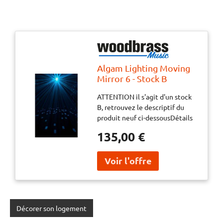
Algam Lighting Moving
Mirror 6 - Stock B
ATTENTION il s'agit d'un stock
B, retrouvez le descriptif du
produit neuf ci-dessousDétails
du produit Stock-B : aspect :
135,00 €
PEU UTILISE - DEFAUT PATTE
DE FIXATION1 seul produit
disponible MOVING MIRROR 6 -
Effet boule à facettes
motoriséFaites un bond dans les
plus grandes années disco'
grâce à l'effet boule à facettes
Décorer son logement
Moving Mirror 6 développé par
Algam Lighting ! Constituée de