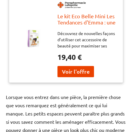
Le kit Eco Belle Mini Les
Tendances d'Emma : une
alternative éco-
Découvrez de nouvelles façons
responsable pour une
d'utiliser cet accessoire de
routine beauté
beauté pour maximiser ses
respectueuse de
avantages. Utilisez-le pour créer
l'environnement - Kit 7
19,40 €
des coiffures originales et
carrés + 1 pochette + 1
sophistiquées. Ce produit
filet
polyvalent peut également être
utilisé pour appliquer des
masques
Lorsque vous entrez dans une pièce, la première chose
que vous remarquez est généralement ce qui lui
manque. Les petits espaces peuvent paraître plus grands
si vous savez comment les aménager efficacement. Vous
pouvez donner à une pièce un look plus chic ou moderne