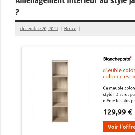
Aménagement intérieur au style ja
?
décembre 20, 2021
Bruce
Meuble colo
colonne est 
ordonné et st
Ce meuble colonn
dans tous vo
stylé ! Discret p
rangement fa
même les plus pe
épuré apporte un
129,99 €