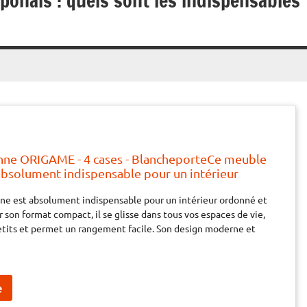
ponais : quels sont les indispensables
nne ORIGAME - 4 cases - BlancheporteCe meuble
absolument indispensable pour un intérieur
ylé ! Discret par son format compact, il se glisse
e est absolument indispensable pour un intérieur ordonné et
s espaces de vie, même les plus petits et permet un
ar son format compact, il se glisse dans tous vos espaces de vie,
cil
tits et permet un rangement facile. Son design moderne et
e note déco très appréciable. Notre coup de cœur !<br>