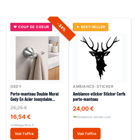
-34%
♥ COUP DE COEUR
★ BEST-SELLER
A
GEDY
AMBIANCE-STICKER
Am
po
Porte-manteau Double Mural
Ambiance-sticker Sticker Cerfs
Gedy En Acier Inoxydable
porte-manteau
3
Chromé, Gamme Genziana
25,25 €
24,00 €
16,54 €
Ambiance-sticker.com
Megaclima.fr
Voir l'offre
Voir l'offre