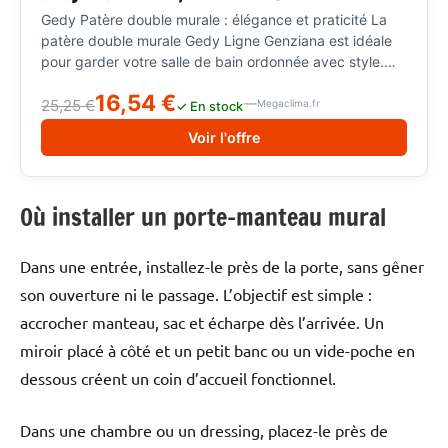
Gedy Patère double murale : élégance et praticité La
patère double murale Gedy Ligne Genziana est idéale
pour garder votre salle de bain ordonnée avec style.
Fabriquée en acier inoxydable chromé, elle offre un
16,54 €
design moderne et discret. Grâce à ses deux crochets,
25,25 €
Megaclima.fr
✓ En stock
elle permet de suspendre facilement serviettes et
Voir l'offre
vêtements. Caractéristiques principales : Installation
murale Acier inoxydable chromé Double crochet Finition
brillante Design moderne et compact Gedy Ligne
Où installer un porte-manteau mural
Genziana : qualité et durabilité La ligne Genziana de
Gedy garantit des matériaux résistants et durables.
Cette patère est conçue pour résister à l’humidité et à
Dans une entrée, installez-le près de la porte, sans gêner
l’usure quotidienne. L’acier inoxydable chromé assure
son ouverture ni le passage. L’objectif est simple :
une excellente résistance à la corrosion et un entretien
facile. Avantages : Résistant à la rouille Facile à nettoyer
accrocher manteau, sac et écharpe dès l’arrivée. Un
Matériaux durables Longue durée de vie Patère double
miroir placé à côté et un petit banc ou un vide-poche en
Gedy : solution pratique et gain de place La patère
dessous créent un coin d’accueil fonctionnel.
double murale Gedy est parfaite pour optimiser l’espace
dans la salle de bain. Sa conception compacte la rend
idéale même pour les petits espaces. Un accessoire
Dans une chambre ou un dressing, placez-le près de
essentiel pour une salle de bain moderne et bien