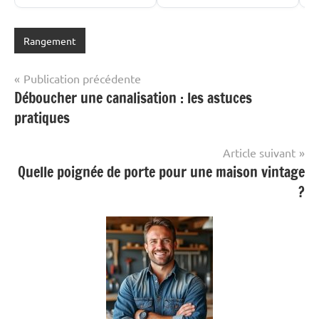
Rangement
Navigation
Publication précédente
Déboucher une canalisation : les astuces
de
pratiques
l’article
Article suivant
Quelle poignée de porte pour une maison vintage
?