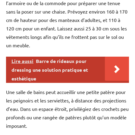
l’armoire ou de la commode pour préparer une tenue
organisée. Idéal pour : Salle de bain domestique Hôtels
Espaces modernes Optimisation de l’espace
sans la poser sur une chaise. Prévoyez environ 160 à 170
cm de hauteur pour des manteaux d’adultes, et 110 à
120 cm pour un enfant. Laissez aussi 25 à 30 cm sous les
vêtements longs afin qu’ils ne frottent pas sur le sol ou
un meuble.
Lire aussi
Barre de rideaux pour
dressing une solution pratique et
esthétique
Une salle de bains peut accueillir une petite patère pour
les peignoirs et les serviettes, à distance des projections
d’eau. Dans un espace étroit, privilégiez des crochets peu
profonds ou une rangée de patères plutôt qu’un modèle
imposant.