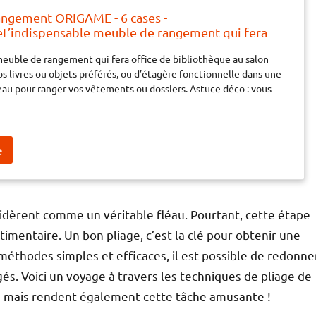
ngement ORIGAME - 6 cases -
L’indispensable meuble de rangement qui fera
liothèque au salon pour y exposer vos livres ou
meuble de rangement qui fera office de bibliothèque au salon
rés, ou d’étagère fonctionnelle dans une chambre,
os livres ou objets préférés, ou d’étagère fonctionnelle dans une
ur ranger vos vêtements
au pour ranger vos vêtements ou dossiers. Astuce déco : vous
r comme séparateur de pièces pour moduler votre espace de vie.
sidèrent comme un véritable fléau. Pourtant, cette étape
imentaire. Un bon pliage, c’est la clé pour obtenir une
méthodes simples et efficaces, il est possible de redonne
és. Voici un voyage à travers les techniques de pliage de
, mais rendent également cette tâche amusante !