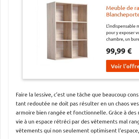
Meuble de ra
Blancheporte
office de bib
L’indispensable 
objets préfé
pour y exposer v
un bureau po
chambre, un bure
pouvez l’utilise
99,99 €
Faire la lessive, c’est une tâche que beaucoup con
tant redoutée ne doit pas résulter en un chaos vest
armoire bien rangée et fonctionnelle. Grâce à des 
vie à un espace rétréci par des vêtements mal rang
vêtements qui non seulement optimisent l’espace