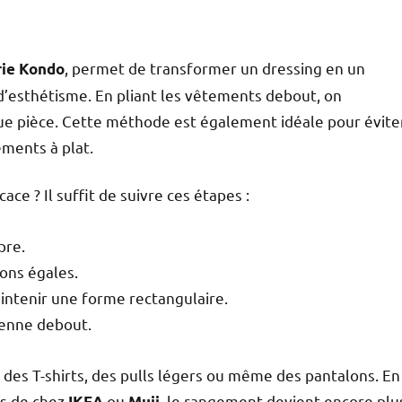
, permet de transformer un dressing en un
ie Kondo
d’esthétisme. En pliant les vêtements debout, on
ue pièce. Cette méthode est également idéale pour évite
ements à plat.
e ? Il suffit de suivre ces étapes :
pre.
ons égales.
aintenir une forme rectangulaire.
tienne debout.
des T-shirts, des pulls légers ou même des pantalons. En
rs de chez
ou
, le rangement devient encore plu
IKEA
Muji