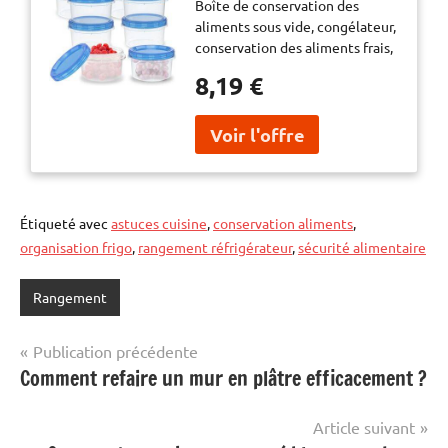
Boîte de conservation des
congélateur,
aliments sous vide, congélateur,
conservation des
conservation des aliments frais,
aliments frais, boîte de
boîte de scellage, petit
scellage, petit récipient
8,19 €
récipient alimentaire,
alimentaire, distributeur,
distributeur, bol à soupe de
bol à soupe de voyage
voyage empilable, 5/10 pièces
empilable, 5/10 pièces
Étiqueté avec
astuces cuisine
,
conservation aliments
,
organisation frigo
,
rangement réfrigérateur
,
sécurité alimentaire
Rangement
Navigation
Publication précédente
Comment refaire un mur en plâtre efficacement ?
de
l’article
Article suivant