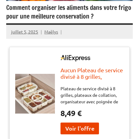
Comment organiser les aliments dans votre frigo
pour une meilleure conservation ?
juillet 5, 2025
Maëlys
Aucun Plateau de service
divisé à 8 grilles,
plateaux de collation,
Plateau de service divisé à 8
organisateur avec
grilles, plateaux de collation,
poignée de couvercle,
organisateur avec poignée de
boîte de collations,
couvercle, boîte de collations,
Fruits, aliments,
8,49 €
Fruits, aliments, conservation
conservation de la
de la fraîcheur, accessoires de
fraîcheur, accessoires de
cuisine,
cuisine,