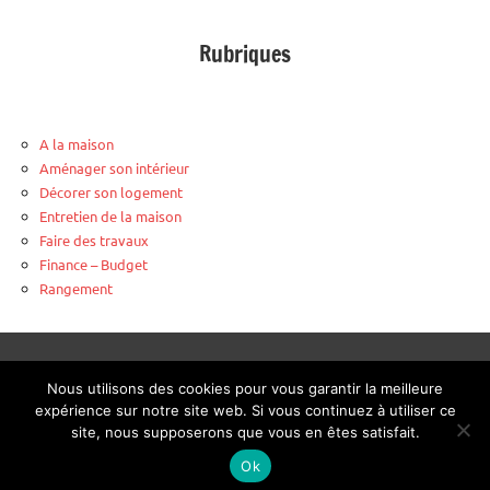
Rubriques
A la maison
Aménager son intérieur
Décorer son logement
Entretien de la maison
Faire des travaux
Finance – Budget
Rangement
Plombier urgence Bobigny
-
Four à pizza surgelée Weber
-
Nous utilisons des cookies pour vous garantir la meilleure
Verrière sur mesure
expérience sur notre site web. Si vous continuez à utiliser ce
site, nous supposerons que vous en êtes satisfait.
Mentions légales
-
Contact
-
Listing publication
Ok