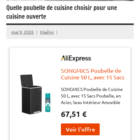
Quelle poubelle de cuisine choisir pour une
cuisine ouverte
mai 9, 2026
Maëlys
SONGMICS Poubelle de
Cuisine 50 L, avec 15 Sacs
Poubelle, en Acier, Seau
SONGMICS Poubelle de Cuisine
Intérieur Amovible en
50 L, avec 15 Sacs Poubelle, en
Plastique, avec
Acier, Seau Intérieur Amovible
Couvercle, Poignées,
en Plastique, avec Couvercle,
Fermeture en Douceur
67,51 €
Poignées, Fermeture en
Douceur