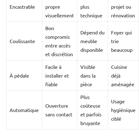
Encastrable
propre
plus
projet ou
visuellement
technique
rénovation
Bon
Dépend du
Foyer qui
compromis
Coulissante
meuble
trie
entre accès
disponible
beaucoup
et discrétion
Facile à
Visible
Cuisine
À pédale
installer et
dans la
déjà
fiable
pièce
aménagée
Plus
Usage
Ouverture
coûteuse
Automatique
hygiénique
sans contact
et parfois
ciblé
bruyante