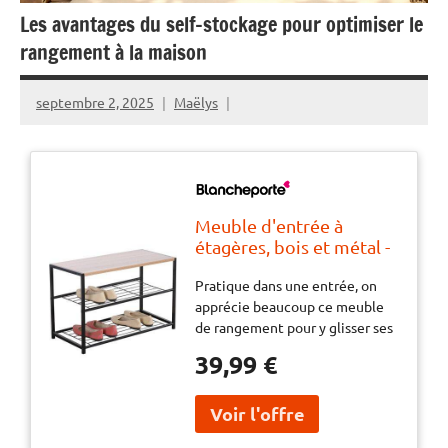
Les avantages du self-stockage pour optimiser le
rangement à la maison
septembre 2, 2025
Maëlys
Meuble d'entrée à
étagères, bois et métal -
BlancheportePratique
Pratique dans une entrée, on
dans une entrée, on
apprécie beaucoup ce meuble
apprécie beaucoup ce
de rangement pour y glisser ses
meuble de rangement
chaussures en rentrant chez soi
pour y glisser ses
39,99 €
! Ajoutez-y de jolis paniers en
chaussures en rentrant
rotin pour optimiser votre
chez soi ! Ajoutez-y de
rangement. Avec son style ultra
jolis paniers en rotin
contemporain en bois et métal,
pour optimiser votre