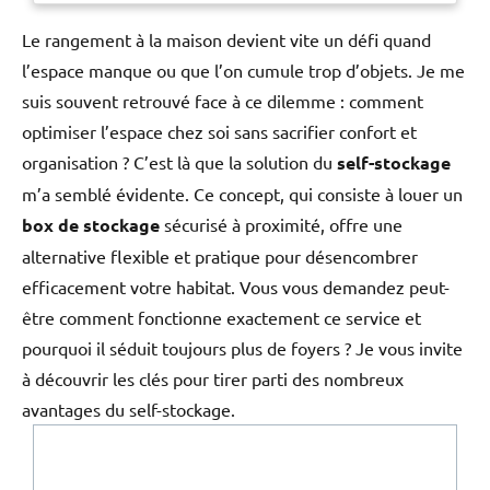
ce meuble trouvera sa place
rangement. Avec s
dans toutes les pièces pour un
Le rangement à la maison devient vite un défi quand
intérieur bien ordonné.
l’espace manque ou que l’on cumule trop d’objets. Je me
suis souvent retrouvé face à ce dilemme : comment
optimiser l’espace chez soi sans sacrifier confort et
organisation ? C’est là que la solution du
self-stockage
m’a semblé évidente. Ce concept, qui consiste à louer un
box de stockage
sécurisé à proximité, offre une
alternative flexible et pratique pour désencombrer
efficacement votre habitat. Vous vous demandez peut-
être comment fonctionne exactement ce service et
pourquoi il séduit toujours plus de foyers ? Je vous invite
à découvrir les clés pour tirer parti des nombreux
avantages du self-stockage.