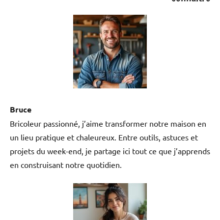
l'espace de travail reste
également clair. Parce que
chaque bac a un insert sur le
devant, vous pouvez les
étiqueter. Grâce à la plaque en
MDF sur le dessus, aucune
poussière ne pénètre dans les
bacs supérieurs.
Bruce
Bricoleur passionné, j’aime transformer notre maison en
un lieu pratique et chaleureux. Entre outils, astuces et
projets du week-end, je partage ici tout ce que j’apprends
en construisant notre quotidien.