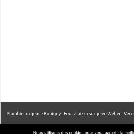
Plombier urgence Bobigny
-
Four à pizza surgelée Weber
-
Verr
Mentions légales
-
Contact
-
Listing publication
Nous utilisons des cookies pour vous garantir la meil