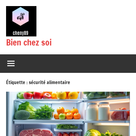
Aller
au
contenu
Bien chez soi
Étiquette :
sécurité alimentaire