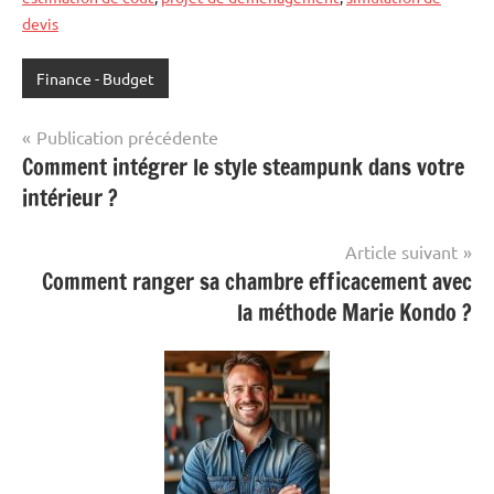
devis
Finance - Budget
Navigation
Publication précédente
Comment intégrer le style steampunk dans votre
de
intérieur ?
l’article
Article suivant
Comment ranger sa chambre efficacement avec
la méthode Marie Kondo ?