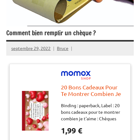
Comment bien remplir un chèque ?
septembre 29, 2022
Bruce
20 Bons Cadeaux Pour
Te Montrer Combien Je
T'Aime: Chèques
Binding : paperback, Label : 20
Cadeaux À Remplir De
bons cadeaux pour te montrer
Délicates Attentions &
combien je t'aime : Chèques
Surprises Pour Faire
cadeaux à remplir de délicates
Plaisir À L'Être Cher. ...
1,99 €
attentions & surprises pour faire
Saint Valentin. Cadeau
plaisir à l'être cher. ... Saint
Fête Des Mères