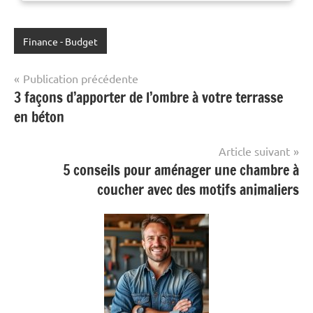
medium : paperback,
numberOfPages : 107,
publicationDate : 2021-02-15,
Finance - Budget
languages : french
Navigation
Publication précédente
3 façons d’apporter de l’ombre à votre terrasse
de
en béton
l’article
Article suivant
5 conseils pour aménager une chambre à
coucher avec des motifs animaliers