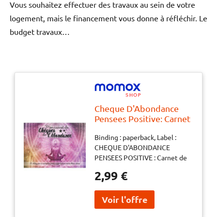
Vous souhaitez effectuer des travaux au sein de votre
logement, mais le financement vous donne à réfléchir. Le
budget travaux…
Cheque D'Abondance
Pensees Positive: Carnet
De Chèques
Binding : paperback, Label :
D'Abondance Et
CHEQUE D'ABONDANCE
Gratitude À Remplir
PENSEES POSITIVE : Carnet de
Bons À Compléter À
chèques d'abondance et
Chaque Nouvelle Lune
2,99 €
gratitude à remplir Bons à
Carnet Pour ...
compléter à chaque nouvelle
L’attraction Cadeau De
lune Carnet pour ... l’attraction
Noel Ou Anniversaire
Cadeau de Noel ou Anniversaire,