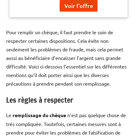
Valentin. Cadeau fête des
mères, medium : paperback,
numberOfPages : 40,
publicationDate : 2022-01-19,
languages : french
Pour remplir un chèque, il faut prendre le soin de
respecter certaines dispositions. Cela évite non
seulement les problèmes de fraude, mais cela permet
aussi au bénéficiaire d’encaisser l’argent sans grande
difficulté. Voici ci-dessous l’essentiel sur les différentes
mentions qu’il doit porter ainsi que les diverses
précautions à prendre pendant son remplissage.
Les règles à respecter
Le
remplissage du chèque
n’est pas quelque chose de
très compliquée. Toutefois, certaines mesures sont à
prendre pour éviter les problèmes de falsification de