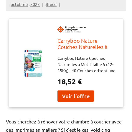
octobre 3, 2022
Bruce
Carryboo Nature
Couches Naturelles à
Motif Taille 5 (12-25Kg) -
Carryboo Nature Couches
40 Couches - Paquet 40
Naturelles à Motif Taille 5 (12-
Couches
25Kg) - 40 Couches offrent une
alternative saine et naturelle
18,52 €
pour la peau délicate de votre
bébé.Ces couches sont dotées
d'un voile 100% d'origine
Vous cherchez à rénover votre chambre à coucher avec
des imprimés animaliers ? Si c’est le cas, voici cinq