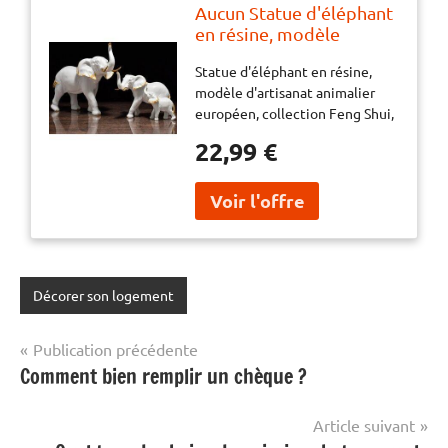
Aucun Statue d'éléphant
en résine, modèle
d'artisanat animalier
Statue d'éléphant en résine,
européen, collection
modèle d'artisanat animalier
Feng Shui, décor de
européen, collection Feng Shui,
figurine d'Auckland,
décor de figurine d'Auckland,
salon et chambre à
22,99 €
salon et chambre à coucher
coucher
Décorer son logement
Navigation
Publication précédente
Comment bien remplir un chèque ?
de
l’article
Article suivant