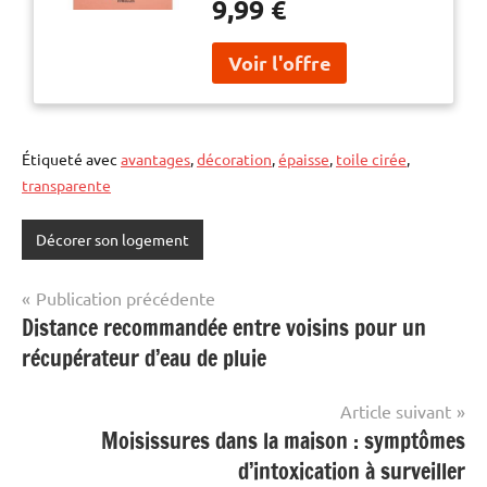
9,99 €
numberOfPages : 150,
publicationDate : 2023-10-26,
releaseDate : 2023-10-26,
authors : Franck Dupuy, ISBN :
2416011642
Étiqueté avec
avantages
,
décoration
,
épaisse
,
toile cirée
,
transparente
Décorer son logement
Navigation
Publication précédente
Distance recommandée entre voisins pour un
de
récupérateur d’eau de pluie
l’article
Article suivant
Moisissures dans la maison : symptômes
d’intoxication à surveiller