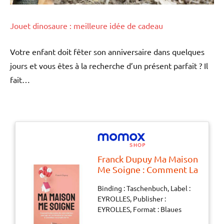
Jouet dinosaure : meilleure idée de cadeau
Votre enfant doit fêter son anniversaire dans quelques
jours et vous êtes à la recherche d’un présent parfait ? Il
fait…
Franck Dupuy Ma Maison
Me Soigne : Comment La
Décoration De Votre
Binding : Taschenbuch, Label :
Intérieur Peut Agir Sur
EYROLLES, Publisher :
Vos Émotions Et Vous
EYROLLES, Format : Blaues
Aider À Concrétiser Vos
Buch, medium : Taschenbuch,
Projets De Vie