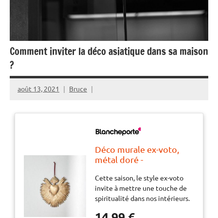
Comment inviter la déco asiatique dans sa maison
?
août 13, 2021
Bruce
Déco murale ex-voto,
métal doré -
BlancheporteCette
Cette saison, le style ex-voto
saison, le style ex-voto
invite à mettre une touche de
invite à mettre une
spiritualité dans nos intérieurs.
touche de spiritualité
Très visuelle, cette décoration
dans nos intérieurs. Très
14,99 €