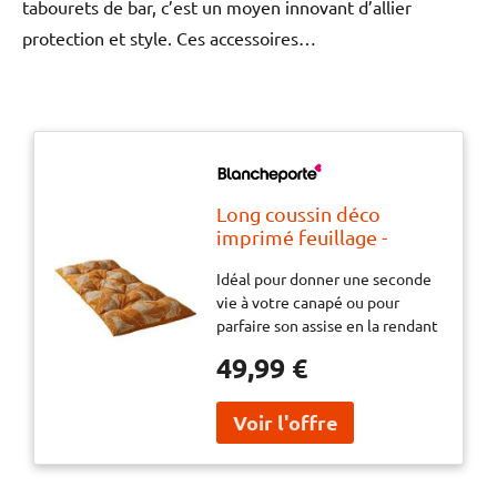
tabourets de bar, c’est un moyen innovant d’allier
protection et style. Ces accessoires…
Long coussin déco
imprimé feuillage -
BlancheporteIdéal pour
Idéal pour donner une seconde
donner une seconde vie
vie à votre canapé ou pour
à votre canapé ou pour
parfaire son assise en la rendant
parfaire son assise en la
plus confortable ! Ce long
rendant plus confortable
49,99 €
coussin imprimé feuillage
! Ce long coussin
s'invite totalement
imprimé feuillage
accompagné de coussins unis
s'invite totalement
assortis à retrouver sur notre
accompagné de coussins
site !
unis assortis à re