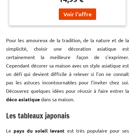
habille à elle seule les murs de
visuelle, cette
votre chambre ou salon.
décoration habille à elle
N’hésitez pas à l’associer à
seule les murs de votre
d’autres décorations du même
chambre ou salon.
thème pour créer un effet
N’hésitez pas à l’associe
d'accumulation très tendance...
et amener les bonnes énergies
Pour les amoureux de la tradition, de la nature et de la
dans votre intérieur !
simplicité, choisir une décoration asiatique est
certainement la meilleure façon de s’exprimer.
Cependant décorer sa maison avec un style asiatique est
un défi qui devient difficile à relever si l’on ne connaît
pas les astuces incontournables pour l’inviter chez soi.
Découvrez quelques idées pour réussir à faire entrer la
déco asiatique
dans sa maison.
Les tableaux japonais
Le
pays du soleil levant
est très populaire pour ses