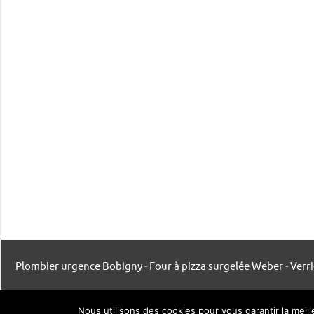
Plombier urgence Bobigny
-
Four à pizza surgelée Weber
-
Verr
Mentions légales
-
Contact
-
Listing publication
Nous utilisons des cookies pour vous garantir la meil