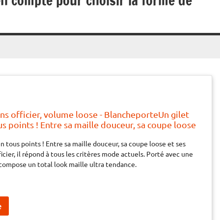
en compte pour choisir la forme de
ns officier, volume loose - BlancheporteUn gilet
us points ! Entre sa maille douceur, sa coupe loose
s style officier, il répond à tous les critères mode
en tous points ! Entre sa maille douceur, sa coupe loose et ses
é avec une jupe en tricot, il compose un total lo
icier, il répond à tous les critères mode actuels. Porté avec une
l compose un total look maille ultra tendance.