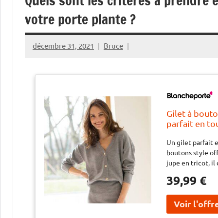
Quels sont les critères à prendre 
votre porte plante ?
décembre 31, 2021
Bruce
Gilet à bouto
parfait en to
et ses bouton
Un gilet parfait 
actuels. Port
boutons style off
jupe en tricot, i
39,99 €