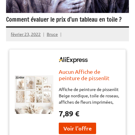
Comment évaluer le prix d’un tableau en toile ?
février 23, 2022
Bruce
Aucun Affiche de
peinture de pissenlit
Beige nordique, toile de
Affiche de peinture de pissenlit
roseau, affiches de fleurs
Beige nordique, toile de roseau,
imprimées, queue de
affiches de fleurs imprimées,
lapin, herbe, tableau
queue de lapin, herbe, tableau
d'art mural, décor de
7,89 €
d'art mural, décor de salon
salon