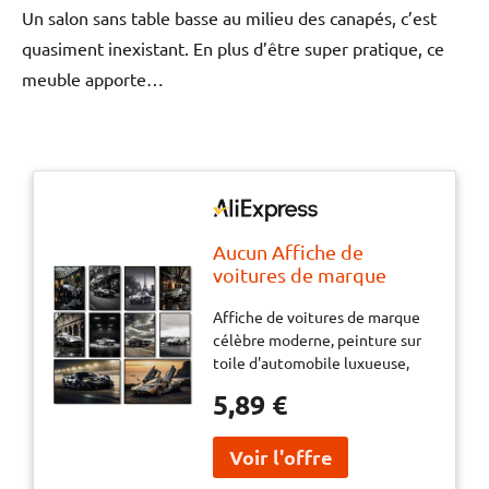
Un salon sans table basse au milieu des canapés, c’est
quasiment inexistant. En plus d’être super pratique, ce
meuble apporte…
Aucun Affiche de
voitures de marque
célèbre moderne,
Affiche de voitures de marque
peinture sur toile
célèbre moderne, peinture sur
d'automobile luxueuse,
toile d'automobile luxueuse,
tableau d'art mural
tableau d'art mural imprimé
imprimé pour salon,
5,89 €
pour salon, décoration murale
décoration murale de
de maison
maison