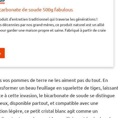
arbonate de soude 500g fabulous
duit d'entretien traditionnel qui traverse les générations !
s décennies par nos grand-mères, ce produit naturel est un allié
our garder une maison propre et saine. Fabriqué à partir de craie
re une solution écologique et efficace pour entretenir toutes les
 intérieur. Sa composition simple, sans additifs chimiques,
ronnement tout en garantissant une propreté impeccable. Adoptez
tique pour retrouver les astuces d'autrefois et préserver la
maison. Idéal pour ceux qui recherchent des méthodes
relles et économiques, il saura vous séduire par sa polyvalence et
aites confiance à ce produit d’entretien naturel et redécouvrez le
rieur éclatant, tout en douceur.
 vos pommes de terre ne les aiment pas du tout. En
sformer un beau feuillage en squelette de tiges, laissan
ce à cette invasion, le bicarbonate de soude se distingue
eux, disponible partout, et compatible avec une
ation légère, ce petit cristal blanc agit comme un