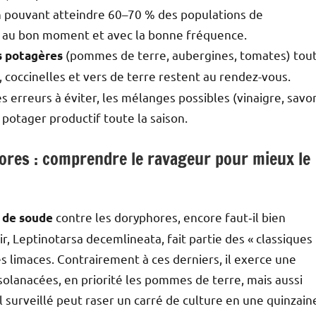
n pouvant atteindre 60–70 % des populations de
é au bon moment et avec la bonne fréquence.
(pommes de terre, aubergines, tomates) tou
s potagères
s, coccinelles et vers de terre restent au rendez-vous.
 les erreurs à éviter, les mélanges possibles (vinaigre, savo
 potager productif toute la saison.
ores : comprendre le ravageur pour mieux le
contre les doryphores, encore faut‑il bien
 de soude
r, Leptinotarsa decemlineata, fait partie des « classiques
s limaces. Contrairement à ces derniers, il exerce une
 solanacées, en priorité les pommes de terre, mais aussi
l surveillé peut raser un carré de culture en une quinzain