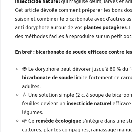
qui fragilise œufs, larves et adu
insecticide naturel
Cet article dévoile comment préparer les bons dos
saison et combiner le bicarbonate avec d’autres as
anti-doryphore autour de vos
. 
plantes potagères
des méthodes faciles à reproduire sur un petit po
En bref : bicarbonate de soude efficace contre le
🐞 Le doryphore peut dévorer jusqu’à 80 % du fe
limite fortement ce car
bicarbonate de soude
adultes.
💧 Une solution simple (2 c. à soupe de bicarbo
feuilles devient un
efficace 
insecticide naturel
légumes.
🌱 Ce
s’intègre dans une st
remède écologique
cultures, plantes compagnes, ramassage manuel,