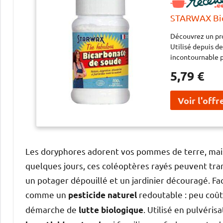
STARWAX Bic
Découvrez un pro
Utilisé depuis de
incontournable p
et de sel, il off
5,79 €
surfaces de votre
respecte l'envi
ce produit authen
beauté de votre 
d’entretien natu
son efficacité. F
plaisir d’un inté
Les doryphores adorent vos pommes de terre, mais
quelques jours, ces coléoptères rayés peuvent tran
un potager dépouillé et un jardinier découragé. Fa
comme un
redoutable : peu coût
pesticide naturel
démarche de
. Utilisé en pulvéris
lutte biologique