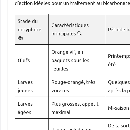
d’action idéales pour un traitement au bicarbonate 
Stade du
Caractéristiques
doryphore
Période h
principales 🔍
🐞
Orange vif, en
Printemps
Œufs
paquets sous les
été
feuilles
Larves
Rouge-orangé, très
Quelques 
jeunes
voraces
après la 
Larves
Plus grosses, appétit
Mi-saison
âgées
maximal
De la sort
Jaune rayé de noir,