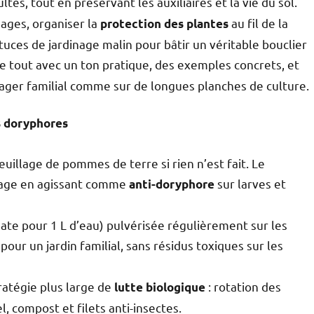
ltes, tout en préservant les auxiliaires et la vie du sol.
ages, organiser la
au fil de la
protection des plantes
tuces de jardinage malin pour bâtir un véritable bouclier
Le tout avec un ton pratique, des exemples concrets, et
tager familial comme sur de longues planches de culture.
s doryphores
uillage de pommes de terre si rien n’est fait. Le
nage en agissant comme
sur larves et
anti-doryphore
nate pour 1 L d’eau) pulvérisée régulièrement sur les
pour un jardin familial, sans résidus toxiques sur les
ratégie plus large de
: rotation des
lutte biologique
 compost et filets anti-insectes.