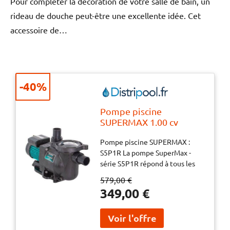
Pour compléter la décoration de votre salle de bain, un
rideau de douche peut-être une excellente idée. Cet
accessoire de…
-40%
Pompe piscine
SUPERMAX 1.00 cv
MONO
Pompe piscine SUPERMAX :
S5P1R La pompe SuperMax -
série S5P1R répond à tous les
exigence d’une pompe pour
579,00 €
piscine, spa ou jeux d’eau. Elle
349,00 €
possède un bon rendement
énergétique, est infiniment
silencieuse et très simple à
entretenir. De plus, elle est