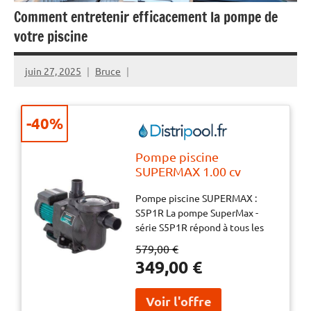
Comment entretenir efficacement la pompe de
votre piscine
juin 27, 2025
Bruce
-40%
Pompe piscine
SUPERMAX 1.00 cv
MONO
Pompe piscine SUPERMAX :
S5P1R La pompe SuperMax -
série S5P1R répond à tous les
exigence d’une pompe pour
579,00 €
piscine, spa ou jeux d’eau. Elle
349,00 €
possède un bon rendement
énergétique, est infiniment
silencieuse et très simple à