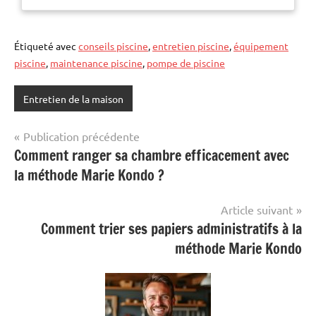
fabriquée avec des matériaux
innovants qui lutt
Étiqueté avec
conseils piscine
,
entretien piscine
,
équipement
piscine
,
maintenance piscine
,
pompe de piscine
Entretien de la maison
Navigation
Publication précédente
Comment ranger sa chambre efficacement avec
de
la méthode Marie Kondo ?
l’article
Article suivant
Comment trier ses papiers administratifs à la
méthode Marie Kondo