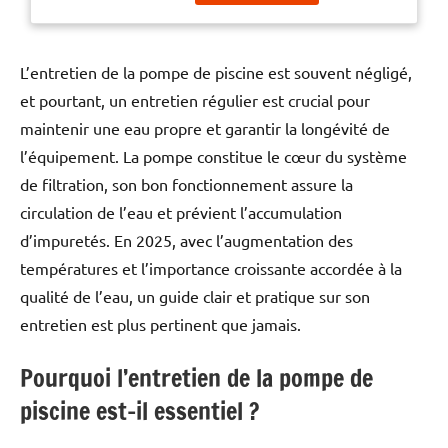
entretenir. De plus, elle est
fabriquée avec des matériaux
innovants qui lutteront contre
les conditions les plus
L’entretien de la pompe de piscine est souvent négligé,
exigeantes. Que ce soit votre
et pourtant, un entretien régulier est crucial pour
1er pompe ou une pompe de
maintenir une eau propre et garantir la longévité de
rénovation, SuperMax Série
5P1R constitue résolument le
l’équipement. La pompe constitue le cœur du système
choix idéal. De plus elle a été
de filtration, son bon fonctionnement assure la
fabriquée sur la base de
circulation de l’eau et prévient l’accumulation
SUPERFLOW C'est à dire que
vous aurez pas de plomberie à
d’impuretés. En 2025, avec l’augmentation des
faire. Elle se remplace en lieux
températures et l’importance croissante accordée à la
et place. - Pompe piscine
qualité de l’eau, un guide clair et pratique sur son
SUPERMAX : PENTAIR Cette
pompe est fabriquée
entretien est plus pertinent que jamais.
entièrement par Pentair dans
leur usine en Italie. Fiche
Pourquoi l’entretien de la pompe de
technique : - Moteur asynchrone
piscine est-il essentiel ?
à induction - Axe à deux
matériaux avec tige
d’entraînement en acier