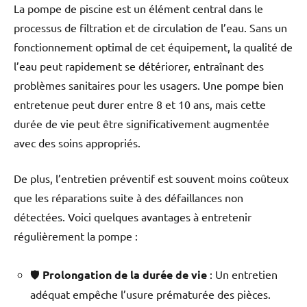
La pompe de piscine est un élément central dans le
inoxydable AISI 316 -
processus de filtration et de circulation de l’eau. Sans un
Roulements étanches haute
température SKF - Protection
fonctionnement optimal de cet équipement, la qualité de
thermique (monophasée),
l’eau peut rapidement se détériorer, entraînant des
conforme IE2 (triphasée 0,75
problèmes sanitaires pour les usagers. Une pompe bien
kW) - IP-X5 - Entrée/sortie
#8594; raccords BSP 1,5"
entretenue peut durer entre 8 et 10 ans, mais cette
taraudés - Ø raccords #8594; 50
durée de vie peut être significativement augmentée
mmRaccords inclus Oui -
avec des soins appropriés.
Résistance au sel 0,40 % (4 g/l)
Fiche technique : Pompe
SUPERMAX .
De plus, l’entretien préventif est souvent moins coûteux
que les réparations suite à des défaillances non
détectées. Voici quelques avantages à entretenir
régulièrement la pompe :
🛡️
Prolongation de la durée de vie
: Un entretien
adéquat empêche l’usure prématurée des pièces.