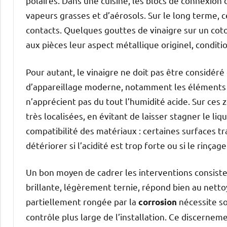
polaires. Dans une cuisine, les blocs de connexion
vapeurs grasses et d’aérosols. Sur le long terme, c
contacts. Quelques gouttes de vinaigre sur un cot
aux pièces leur aspect métallique originel, condit
Pour autant, le vinaigre ne doit pas être considér
d’appareillage moderne, notamment les éléments él
n’apprécient pas du tout l’humidité acide. Sur ces 
très localisées, en évitant de laisser stagner le liq
compatibilité des matériaux : certaines surfaces t
détériorer si l’acidité est trop forte ou si le rinçag
Un bon moyen de cadrer les interventions consiste
brillante, légèrement ternie, répond bien au netto
partiellement rongée par la
nécessite s
corrosion
contrôle plus large de l’installation. Ce discernem