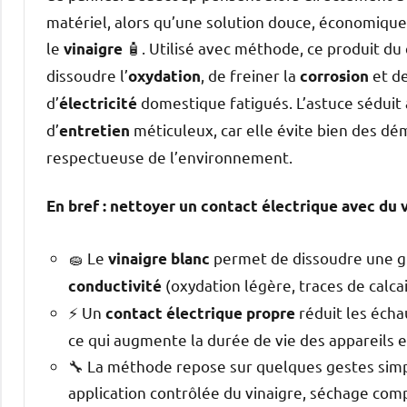
géométrie, biell
matériel, alors qu’une solution douce, économique
Style) compatibl
SRAM UDH Fourch
le
🧴. Utilisé avec méthode, ce produit du
vinaigre
débattement de 
dissoudre l’
, de freiner la
et d
oxydation
corrosion
Performance Eli
Guidon : Unité g
d’
domestique fatigués. L’astuce séduit 
électricité
40/45/50mm, 800
d’
méticuleux, car elle évite bien des dé
entretien
Ø28~30mm (S/M)
respectueuse de l’environnement.
GIANT Contact SL
: TranzX Vario 
Selle : GIANT Ro
En bref : nettoyer un contact électrique avec du 
Dérailleur avant
AXS, 12 vitesses
: SRAM Code R K
🧽 Le
permet de dissoudre une gr
vinaigre blanc
PowerLock Pédal
(oxydation légère, traces de calcai
conductivité
Boîtier de pédali
largeur intérie
⚡ Un
réduit les écha
contact électrique propre
: Maxxis Minion D
ce qui augmente la durée de vie des appareils et 
pliable, Tubeless
🔧 La méthode repose sur quelques gestes simp
valves, démonte-
: Optional:- Gian
application contrôlée du vinaigre, séchage com