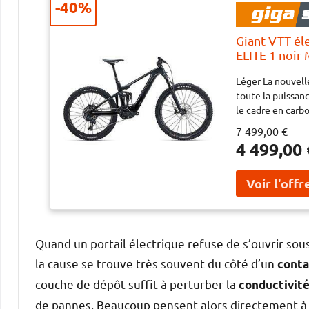
-40%
Giant VTT é
ELITE 1 noir
Léger La nouvel
toute la puissanc
le cadre en carb
RideControl Ergo
7 499,00 €
carbone. La com
4 499,00 
permet de person
rangé. Plus de p
collaboration av
2,7 kg. Le résult
sur les sentiers
Yamaha Unité de
Display compatib
Quand un portail électrique refuse de s’ouvrir sous
EnergyPak Plus 
la cause se trouve très souvent du côté d’un
conta
Smart Charger C
couche de dépôt suffit à perturber la
wireless display s
conductivit
principal et arri
de pannes. Beaucoup pensent alors directement à