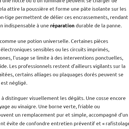
 d’une hotte ou d’un luminaire peuvent se charger de
ela attire la poussière et forme une pâte isolante sur les
on-tige permettent de délier ces encrassements, rendant
ion indispensable à une
durable de la panne.
réparation
é comme une potion universelle. Certaines pièces
ectroniques sensibles ou les circuits imprimés,
zones, l’usage se limite à des interventions ponctuelles,
uide. Les professionnels restent d’ailleurs vigilants sur la
raitées, certains alliages ou plaquages dorés peuvent se
e est négligé.
 à distinguer visuellement les dégâts. Une cosse encore
yage au vinaigre. Une borne verte, friable ou
ouvent un remplacement pur et simple, accompagné d’un
ent évite de confondre entretien préventif et « rafistolag