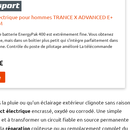
lectrique pour hommes TRANCE X ADVANCED E+
 M
le batterie EnergyPak 400 est extrêmement fine. Vous obtenez
e, mais dans un boîtier plus petit qui s'intègre parfaitement dans
one. Contrôle du poste de pilotage amélioré La télécommande
 3 est fixée au tout nouveau guidon intégré Giant Contact SLR en
mande peut être montée de chaque côté du guidon, ce qui vous
€
naliser vos commandes et d'avoir un poste de pilotage bien
uissance Le nouveau moteur SyncDrive Pro, développé en
ec Yamaha, fournit un couple puissant de 85 Nm et ne pèse que
at est une accélération et une capacité d'ascension plus rapides
 techniques. Détails : Moteur : SyncDrive Pro2, 85Nm, powered by
 commande : RideControl GO + RideControl Ergo 3 Écran : SG
le, ANT+ Dsiplay compatible Batterie : EnergyPak Smart 400 Wh
 la pluie ou qu’un éclairage extérieur clignote sans raison
Range Extender compatible (WB style) Chargeur : EnergyPak
encrassé, oxydé ou corrodé. Une simple
ct électrique
ompact, 4A Connectivité : Giant RideControl App enabled ANT+
et à transformer un circuit fiable en source permanente
ignal with e-bike profile Tailles de cadre : S, M, L, XL Cadre : Cadre
é
ère en carbone, suspension arrière Maestro avec Flip-Chip de
 la
coûteuse ou au remplacement complet du
réparation