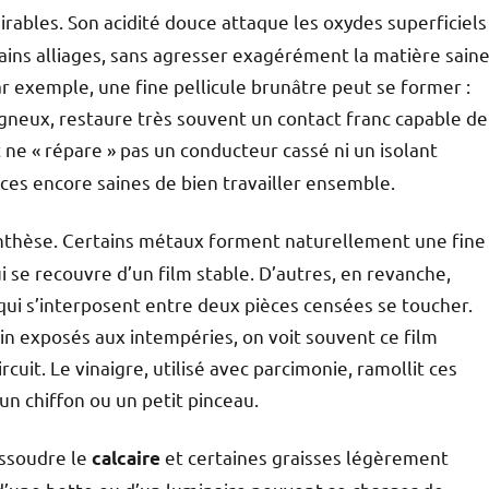
rables. Son acidité douce attaque les oxydes superficiels
tains alliages, sans agresser exagérément la matière saine
r exemple, une fine pellicule brunâtre peut se former :
gneux, restaure très souvent un contact franc capable de
t ne « répare » pas un conducteur cassé ni un isolant
aces encore saines de bien travailler ensemble.
nthèse. Certains métaux forment naturellement une fine
 se recouvre d’un film stable. D’autres, en revanche,
qui s’interposent entre deux pièces censées se toucher.
din exposés aux intempéries, on voit souvent ce film
uit. Le vinaigre, utilisé avec parcimonie, ramollit ces
un chiffon ou un petit pinceau.
dissoudre le
et certaines graisses légèrement
calcaire