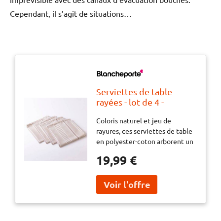
Cependant, il s’agit de situations…
Serviettes de table
rayées - lot de 4 -
BlancheporteColoris
Coloris naturel et jeu de
naturel et jeu de rayures,
rayures, ces serviettes de table
ces serviettes de table
en polyester-coton arborent un
en polyester-coton
style maison de campagne très
arborent un style maison
19,99 €
actuel. Au charme traditionnel
de campagne très actuel.
et à l'entretien facile, sans
Au charme traditionnel
repassage, elles seront de tous
et à l'entretien facile,
les repas !
sans repassage, elles
seron