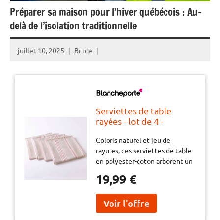
Préparer sa maison pour l’hiver québécois : Au-
delà de l’isolation traditionnelle
juillet 10, 2025
Bruce
Serviettes de table
rayées - lot de 4 -
BlancheporteColoris
Coloris naturel et jeu de
naturel et jeu de rayures,
rayures, ces serviettes de table
ces serviettes de table
en polyester-coton arborent un
en polyester-coton
style maison de campagne très
arborent un style maison
19,99 €
actuel. Au charme traditionnel
de campagne très actuel.
et à l'entretien facile, sans
Au charme traditionnel
repassage, elles seront de tous
et à l'entretien facile,
les repas !
sans repassage, elles