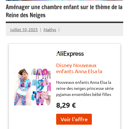
Aménager une chambre enfant sur le thème de la
Reine des Neiges
juillet 10, 2025
Maëlys
Disney Nouveaux
enfants Anna Elsa la
reine des neiges
Nouveaux enfants Anna Elsa la
princesse série pyjamas
reine des neiges princesse série
ensembles bébé filles
pyjamas ensembles bébé filles
garçons vêtements
garçons vêtements Pijamas
Pijamas dessin animé à
8,29 €
dessin animé à manches
manches longues t-shirt
longues t-shirt + pantalon 2
+ pantalon 2
pièces/ensemble
pièces/ensemble