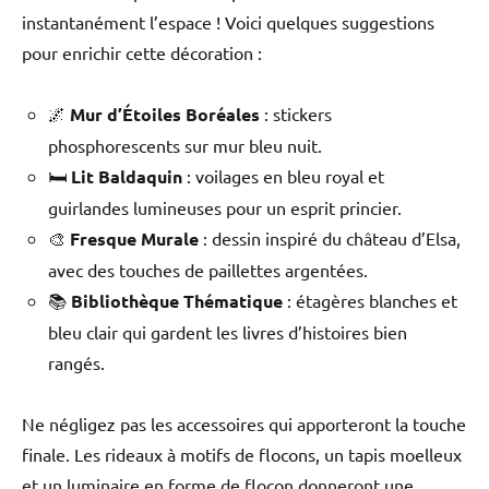
instantanément l’espace ! Voici quelques suggestions
pour enrichir cette décoration :
🌌
Mur d’Étoiles Boréales
: stickers
phosphorescents sur mur bleu nuit.
🛏️
Lit Baldaquin
: voilages en bleu royal et
guirlandes lumineuses pour un esprit princier.
🎨
Fresque Murale
: dessin inspiré du château d’Elsa,
avec des touches de paillettes argentées.
📚
Bibliothèque Thématique
: étagères blanches et
bleu clair qui gardent les livres d’histoires bien
rangés.
Ne négligez pas les accessoires qui apporteront la touche
finale. Les rideaux à motifs de flocons, un tapis moelleux
et un luminaire en forme de flocon donneront une