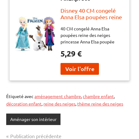
Disney 40 CM congelé
Anna Elsa poupées reine
des neiges princesse
40 CM congelé Anna Elsa
Anna Elsa poupée jouets
poupées reine des neiges
en peluche congelée
princesse Anna Elsa poupée
enfants jouets
jouets en peluche congelée
anniversaire cadeau de
5,29 €
enfants jouets anniversaire
noël
cadeau de noël
Étiqueté avec
aménagement chambre
,
chambre enfant
,
décoration enfant
,
reine des neiges
,
thème reine des neiges
Aménager son intérieur
Navigation
Publication précédente