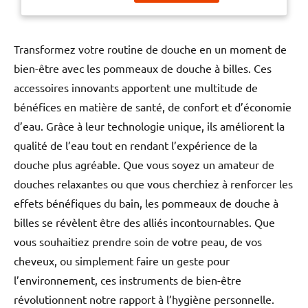
PhtalateSilicone au toucher
douxFlexible Fabriqué en
siliconeLongueur totale : 17,6
cmTaille d'insertion : 16
Transformez votre routine de douche en un moment de
cmDiamètre maximum : 4
bien-être avec les pommeaux de douche à billes. Ces
cmDiamètre de la ventouse : 8
accessoires innovants apportent une multitude de
cmPoids : 254g
bénéfices en matière de santé, de confort et d’économie
d’eau. Grâce à leur technologie unique, ils améliorent la
qualité de l’eau tout en rendant l’expérience de la
douche plus agréable. Que vous soyez un amateur de
douches relaxantes ou que vous cherchiez à renforcer les
effets bénéfiques du bain, les pommeaux de douche à
billes se révèlent être des alliés incontournables. Que
vous souhaitiez prendre soin de votre peau, de vos
cheveux, ou simplement faire un geste pour
l’environnement, ces instruments de bien-être
révolutionnent notre rapport à l’hygiène personnelle.