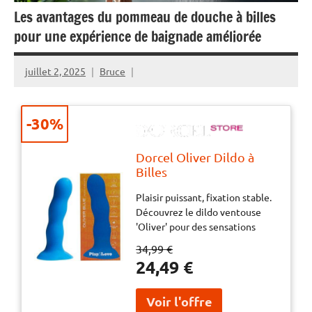
Les avantages du pommeau de douche à billes
pour une expérience de baignade améliorée
juillet 2, 2025
Bruce
-30%
Dorcel Oliver Dildo à
Billes
Plaisir puissant, fixation stable.
Découvrez le dildo ventouse
'Oliver' pour des sensations
inoubliables à chaque
34,99 €
utilisation grâce à ses billes
24,49 €
rotatives. Les avantages
d'Oliver, le dildo à billes
:VentouseWaterproofSans