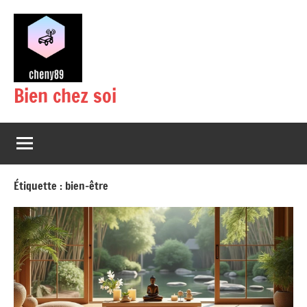
Aller
au
contenu
Bien chez soi
Étiquette :
bien-être