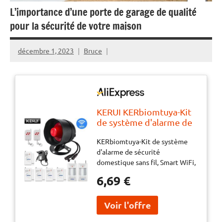
L’importance d’une porte de garage de qualité
pour la sécurité de votre maison
décembre 1, 2023
Bruce
KERUI KERbiomtuya-Kit
de système d'alarme de
sécurité domestique
KERbiomtuya-Kit de système
sans fil, Smart WiFi, Anti-
d'alarme de sécurité
cambriolage, Garage,
domestique sans fil, Smart WiFi,
Sirène avec capteur de
Anti-cambriolage, Garage,
mouvement de porte,
6,69 €
Sirène avec capteur de
Alexa
mouvement de porte, Alexa