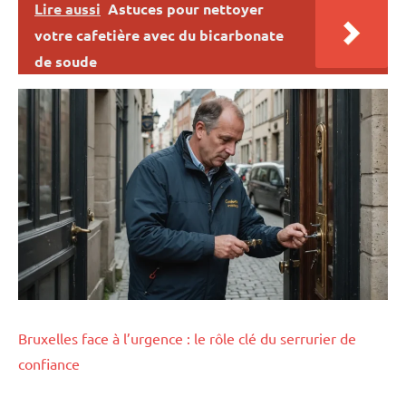
Lire aussi
Astuces pour nettoyer
votre cafetière avec du bicarbonate
de soude
Bruxelles face à l’urgence : le rôle clé du serrurier de
confiance