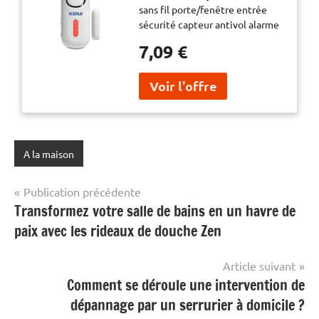
sans fil porte/fenêtre entrée
alarme PIR magnétique
sécurité capteur antivol alarme
système de Garage
PIR magnétique système de
maison intelligente
7,09 €
Garage maison intelligente
A la maison
Navigation
Publication précédente
Transformez votre salle de bains en un havre de
de
paix avec les rideaux de douche Zen
l’article
Article suivant
Comment se déroule une intervention de
dépannage par un serrurier à domicile ?