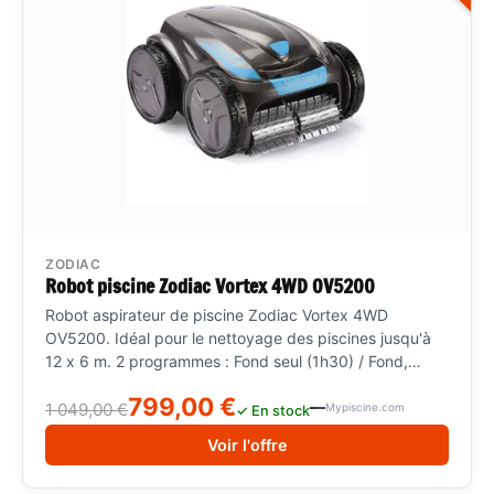
ZODIAC
Robot piscine Zodiac Vortex 4WD OV5200
Robot aspirateur de piscine Zodiac Vortex 4WD
OV5200. Idéal pour le nettoyage des piscines jusqu'à
12 x 6 m. 2 programmes : Fond seul (1h30) / Fond,
parois, ligne d'eau (2h30) 4 roues motrices pour une
799,00 €
agilité tout-terrain Aspiration Vortex cyclonique : 30%+
1 049,00 €
Mypiscine.com
✓ En stock
puissante Système de navigation Active Motion Sensor
Voir l'offre
Indicateur de filtre plein Compatible toutes formes, tous
fonds, tous revêtements Grande capacité d'aspiration