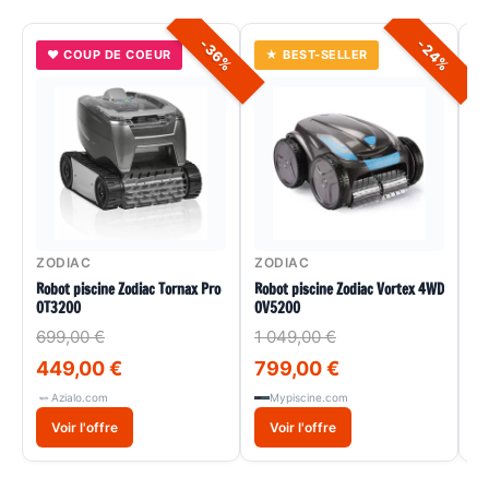
-24%
-36%
♥ COUP DE COEUR
★ BEST-SELLER
Z
ZODIAC
ZODIAC
Ro
MX
Robot piscine Zodiac Tornax Pro
Robot piscine Zodiac Vortex 4WD
OT3200
OV5200
3
699,00 €
1 049,00 €
449,00 €
799,00 €
Azialo.com
Mypiscine.com
Voir l'offre
Voir l'offre