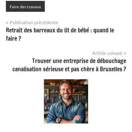
Faire des travaux
Navigation
Publication précédente
Retrait des barreaux du lit de bébé : quand le
de
faire ?
l’article
Article suivant
Trouver une entreprise de débouchage
canalisation sérieuse et pas chère à Bruxelles ?