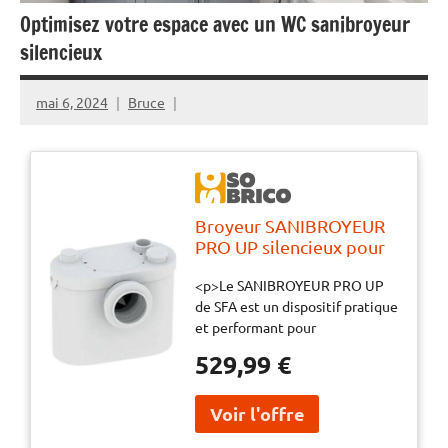
Optimisez votre espace avec un WC sanibroyeur
silencieux
mai 6, 2024
Bruce
Broyeur SANIBROYEUR
PRO UP silencieux pour
WC et lave-mains - SFA -
<p>Le SANIBROYEUR PRO UP
ST3UPSTD
de SFA est un dispositif pratique
et performant pour
l'aménagement de toilettes et
529,99 €
lavabos. Grâce à ses deux
entrées, il permet d'évacuer
efficacement les eaux usées,
que ce soit pour une installation