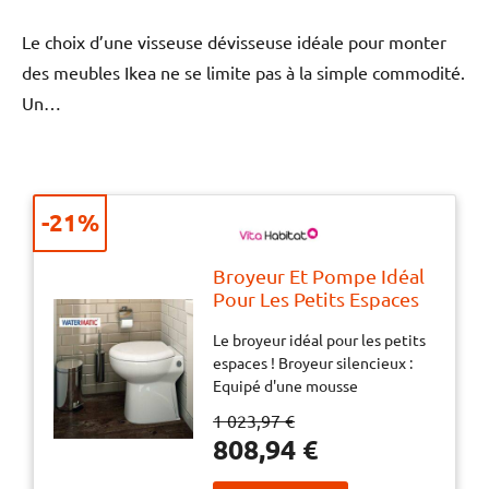
Le choix d’une visseuse dévisseuse idéale pour monter
des meubles Ikea ne se limite pas à la simple commodité.
Un…
-21%
Broyeur Et Pompe Idéal
Pour Les Petits Espaces
Et Ultra Silencieux -
Le broyeur idéal pour les petits
Watermatic W20sp
espaces ! Broyeur silencieux :
Silence
Equipé d'une mousse
acoustique pour minimiser le
1 023,97 €
bruit du moteur et d'un système
808,94 €
anti-vibration. En moyenne 57
décibels Compacte : Cuvette