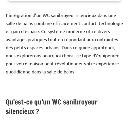
sanitaire simple ou combinée.
Adapté aux cuvettes à sortie
horizontale, il prend en charge
L’intégration d’un WC sanibroyeur silencieux dans une
un refoulement sur une hauteur
salle de bains combine efficacement confort, technologie
de 5 mètres ou une distance
et gain d’espace. Ce système moderne offre divers
horizontale allant jusqu'à 100
mètres, offrant ainsi une grande
avantages pratiques tout en répondant aux contraintes
flexibilité pour divers
des petits espaces urbains. Dans ce guide approfondi,
aménagements.</p> <p>Le
nous explorerons pourquoi choisir ce type d’équipement
broyeur est équipé d'un moteur
silencieux, ce qui en fait un
pour votre maison peut révolutionner votre expérience
choix discret pour les
quotidienne dans la salle de bains.
environnements domestiques. Il
utilise un tuyau d'évacuation de
22 à 32 mm, assurant un débit
optimal tout en étant
compatible avec différentes
Qu’est-ce qu’un WC sanibroyeur
configurations de plomberie.
silencieux ?
Son design compact permet une
installation esthétique derrière
la cuvette, sans empiéter sur
l'espace de la pièce. Ce broyeur