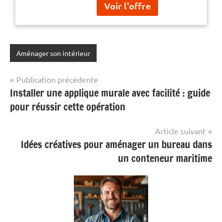
gain de place avec abattant
frein de chute. Hygiénique :
Abattant déclipsable, système
"Easy-cli
Aménager son intérieur
Navigation
Publication précédente
Installer une applique murale avec facilité : guide
de
pour réussir cette opération
l’article
Article suivant
Idées créatives pour aménager un bureau dans
un conteneur maritime