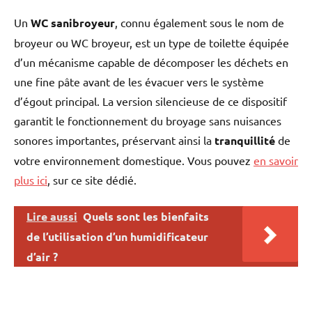
se distingue par sa simplicité
Un
WC sanibroyeur
, connu également sous le nom de
d'entretien, avec un accès
broyeur ou WC broyeur, est un type de toilette équipée
direct au panier en cas de
blocage dû à une mauvaise
d’un mécanisme capable de décomposer les déchets en
utilisation.</p> <p> </p> <p>
une fine pâte avant de les évacuer vers le système
<b>Caractéristiques techniques
d’égout principal. La version silencieuse de ce dispositif
:</b></p> <ul> <li>Niveau
sonore : 46 dB(A)</li>
garantit le fonctionnement du broyage sans nuisances
<li>Consommation moteur : 400
sonores importantes, préservant ainsi la
tranquillité
de
W</li> <li>Tension
d'alimentation : 220 - 240 V / 50
votre environnement domestique. Vous pouvez
en savoir
Hz</li> <li>Diamètre des
plus ici
, sur ce site dédié.
entrées : 100 - 40 mm</li>
<li>Refoulements horizontal et
Lire aussi
Quels sont les bienfaits
vertical : 5 m et 100 m</li>
<li>Dimensions L x H x P : 363 x
de l’utilisation d’un humidificateur
356 x 222 mm</li> </ul>
d’air ?