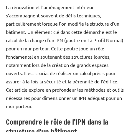
rapport au mur, selon la version
La rénovation et l’aménagement intérieur
avec continu Noyau en acier
s’accompagnent souvent de défis techniques,
protégé contre la corrosion et
particulièrement lorsque l’on modifie la structure d’un
plaque murale en polyamide
avec âme en acier intégrée
bâtiment. Un élément clé dans cette démarche est le
secret Matériau de fixation
calcul de la charge d’un IPN (poutre en I à Profil Normal)
HEWI sans corrosion et testé
pour un mur porteur. Cette poutre joue un rôle
pour différentes structures
murales (à commander
fondamental en soutenant des structures lourdes,
séparément) Lors de
notamment lors de la création de grands espaces
l'installation sur des murs
ouverts. Il est crucial de réaliser un calcul précis pour
légers, un support en panneaux
de contreplaqué d'une
assurer à la fois la sécurité et la pérennité de l’édifice.
épaisseur d'au moins 30 mm est
Cet article explore en profondeur les méthodes et outils
nécessaire 78 mm de largeur et
nécessaires pour dimensionner un IPN adéquat pour un
259 mm de hauteur Tiges ø 33
mm charge verticale jusqu'à 300
mur porteur.
kg Peut être chargé
horizontalement en direction
Comprendre le rôle de l’IPN dans la
du support mural
supplémentaire jusqu'à 100 kg
structure d’un bâtiment