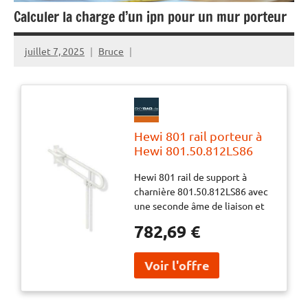
Calculer la charge d’un ipn pour un mur porteur
juillet 7, 2025
Bruce
Hewi 801 rail porteur à
Hewi 801.50.812LS86
850 mm, version gauche,
Hewi 801 rail de support à
sable, charge d'appui
charnière 801.50.812LS86 avec
jusqu'à 300 kg
une seconde âme de liaison et
un support mural
782,69 €
supplémentaire Support de sol
sur mesure pour absorber les
forces verticales peut monter u.
freiné plié vers le bas u. Une fois
repliés, ils peuvent être tournés
vers la gauche ou la droite par