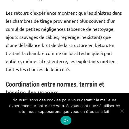
Les retours d’expérience montrent que les sinistres dans
les chambres de tirage proviennent plus souvent d’un
cumul de petites négligences (absence de nettoyage,
ajouts sauvages de câbles, repérage inexistant) que
d’une défaillance brutale de la structure en béton. En
traitant la chambre comme un local technique à part
entière, même s’il est enterré, les exploitants mettent
toutes les chances de leur côté.
Coordination entre normes, terrain et
besoins des usagers
Nous utilisons des cookies pour vous garantir la meilleure
Les textes normatifs ne vivent pas en vase clos. Ils
expérience sur notre site web. Si vous continuez à utiliser ce
site, nous supposerons que vous en êtes satisfait.
évoluent au contact des retours terrain, des innovations
Ok
de matériaux et des nouveaux usages, comme l’essor des