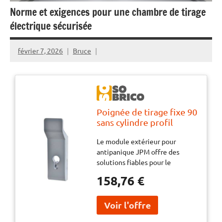
Norme et exigences pour une chambre de tirage
électrique sécurisée
février 7, 2026
Bruce
Poignée de tirage fixe 90
sans cylindre profil
européen argent JPM
Le module extérieur pour
PC1E00-01-0A
antipanique JPM offre des
solutions fiables pour le
contrôle d'accès mécanique des
158,76 €
portes d'issue de secours. Conçu
pour répondre aux exigences de
sécurité des espaces publics et
professionnels, il permet de