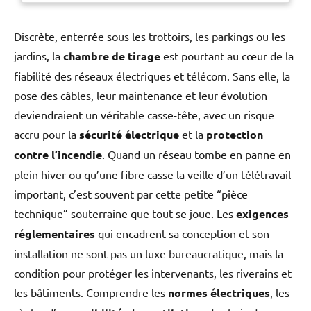
sécuriser les accès tout en
respectant les normes de
sûreté. Le module est
Discrète, enterrée sous les trottoirs, les parkings ou les
compatible avec les fermetures
jardins, la
chambre de tirage
est pourtant au cœur de la
anti-panique CROSSBAR 89,
fiabilité des réseaux électriques et télécom. Sans elle, la
PUSHBAR ALARM, PUSHBAR
90+ et les fermetures d'urgence
pose des câbles, leur maintenance et leur évolution
EUROPAD 179., garantissant
deviendraient un véritable casse-tête, avec un risque
une intégration harmonieuse et
accru pour la
sécurité électrique
et la
protection
pratique dans divers
environnements. Grâce à sa
contre l’incendie
. Quand un réseau tombe en panne en
conception robuste, le module
plein hiver ou qu’une fibre casse la veille d’un télétravail
extérieur de JPM s'adapte
parfaitement aux besoins des
important, c’est souvent par cette petite “pièce
bâtiments nécessitant des
technique” souterraine que tout se joue. Les
exigences
dispositifs de sortie d'urgence
réglementaires
qui encadrent sa conception et son
fiables. Le module proposé par
JPM permet de configurer
installation ne sont pas un luxe bureaucratique, mais la
l'accès en fonction des
condition pour protéger les intervenants, les riverains et
exigences spécifiques du site,
les bâtiments. Comprendre les
normes électriques
, les
qu'il s'agisse d'un accès réservé
au personnel autorisé ou d'un