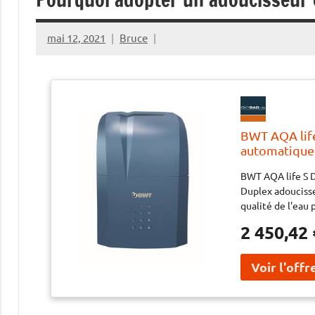
mai 12, 2021
Bruce
BWT AQA life
automatique
BWT AQA life S 
Duplex adoucisse
qualité de l'eau 
Made in GermanyC
2 450,42 
connection DN32
connection 230/5
bar, temperature