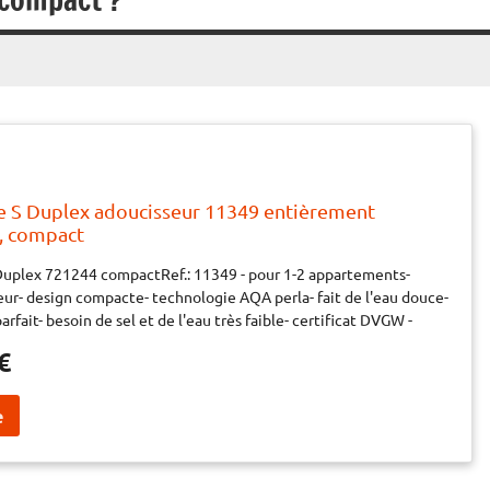
 S Duplex adoucisseur 11349 entièrement
, compact
Duplex 721244 compactRef.: 11349 - pour 1-2 appartements-
ur- design compacte- technologie AQA perla- fait de l'eau douce-
parfait- besoin de sel et de l'eau très faible- certificat DVGW -
ontenu: AQA life S adoucisseur, mulitblock X 1", kit de
€
/32, Aquatest duromètreDonnées techniques: diamètre de
0 v/Hz, nominales de pression PN 10, pression opératoire 2,5-8
 d'eau max. 30°