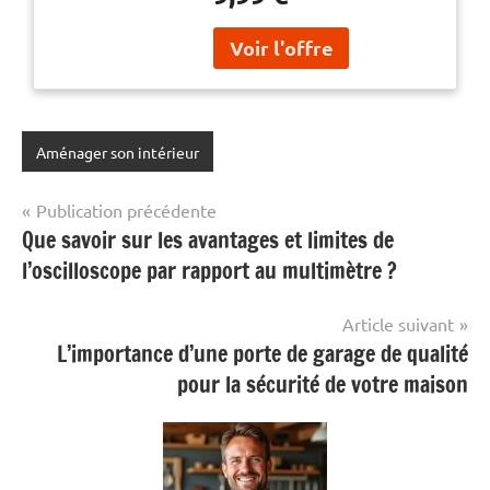
bain 180x240cm
180x240cm
Aménager son intérieur
Navigation
Publication précédente
Que savoir sur les avantages et limites de
de
l’oscilloscope par rapport au multimètre ?
l’article
Article suivant
L’importance d’une porte de garage de qualité
pour la sécurité de votre maison