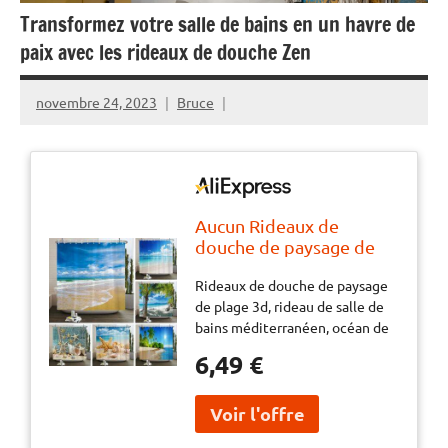
Transformez votre salle de bains en un havre de
paix avec les rideaux de douche Zen
novembre 24, 2023
Bruce
Aucun Rideaux de
douche de paysage de
plage 3d, rideau de salle
Rideaux de douche de paysage
de bains méditerranéen,
de plage 3d, rideau de salle de
océan de mer,
bains méditerranéen, océan de
décoration en tissu
mer, décoration en tissu
imperméable, rideau de
6,49 €
imperméable, rideau de bain
bain 180x240cm
180x240cm