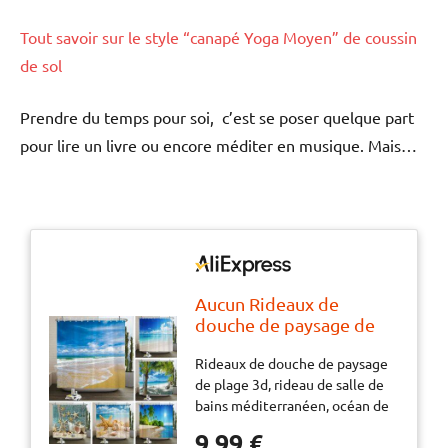
Tout savoir sur le style “canapé Yoga Moyen” de coussin
de sol
Prendre du temps pour soi, c’est se poser quelque part
pour lire un livre ou encore méditer en musique. Mais…
Aucun Rideaux de
douche de paysage de
plage 3d, rideau de salle
Rideaux de douche de paysage
de bains méditerranéen,
de plage 3d, rideau de salle de
océan de mer,
bains méditerranéen, océan de
décoration en tissu
mer, décoration en tissu
imperméable, rideau de
9,99 €
imperméable, rideau de bain