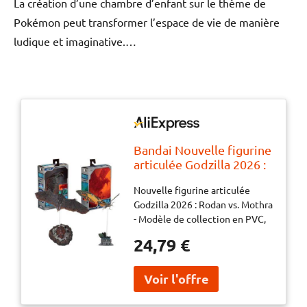
La création d’une chambre d’enfant sur le thème de
Pokémon peut transformer l’espace de vie de manière
ludique et imaginative.…
Bandai Nouvelle figurine
articulée Godzilla 2026 :
Rodan vs. Mothra -
Nouvelle figurine articulée
Modèle de collection en
Godzilla 2026 : Rodan vs. Mothra
PVC, jouet monstre,
- Modèle de collection en PVC,
dinosaure articulé,
jouet monstre, dinosaure
cadeau pour garçons
24,79 €
articulé, cadeau pour garçons