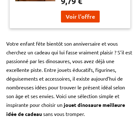
9,79 €
jouet scientifique de collection
collection et idée cadeau
et idée cadeau parfaite
parfaite
Votre enfant fête bientôt son anniversaire et vous
cherchez un cadeau qui lui fasse vraiment plaisir ? S’il est
passionné par les dinosaures, vous avez déjà une
excellente piste. Entre jouets éducatifs, figurines,
déguisements et accessoires, il existe aujourd’hui de
nombreuses idées pour trouver le présent idéal selon
son âge et ses envies. Voici une sélection simple et
inspirante pour choisir un
jouet dinosaure meilleure
idée de cadeau
sans vous tromper.