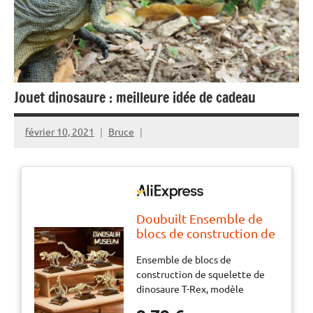
Jouet dinosaure : meilleure idée de cadeau
février 10, 2021
Bruce
Doubuilt Ensemble de
blocs de construction de
squelette de dinosaure
Ensemble de blocs de
T-Rex, modèle
construction de squelette de
d'assemblage DIY pour
dinosaure T-Rex, modèle
enfants, jouet
d'assemblage DIY pour enfants,
scientifique de