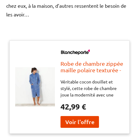
chez eux, à la maison, d’autres ressentent le besoin de
les avoir…
Robe de chambre zippée
maille polaire texturée -
BlancheporteVéritable
Véritable cocon douillet et
cocon douillet et stylé,
stylé, cette robe de chambre
cette robe de chambre
joue la modernité avec une
joue la modernité avec
double fermeture zippée ultra
une double fermeture
42,99 €
pratique. Coup de coeur pour sa
zippée ultra pratique.
maille polaire texturée ultra
Coup de coeur pour sa
douce, à savourer de jour
maille polaire texturée
comme de nuit !
ultra douce, à savourer