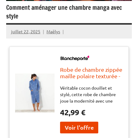
Comment aménager une chambre manga avec
style
juillet 22, 2025
Maëlys
Robe de chambre zippée
maille polaire texturée -
BlancheporteVéritable
Véritable cocon douillet et
cocon douillet et stylé,
stylé, cette robe de chambre
cette robe de chambre
joue la modernité avec une
joue la modernité avec
double fermeture zippée ultra
une double fermeture
42,99 €
pratique. Coup de coeur pour sa
zippée ultra pratique.
maille polaire texturée ultra
Coup de coeur pour sa
douce, à savourer de jour
maille polaire texturée
comme de nuit !
ultra douce, à savourer