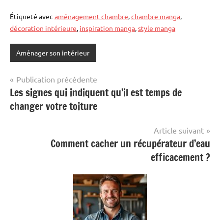
Étiqueté avec
aménagement chambre
,
chambre manga
,
décoration intérieure
,
inspiration manga
,
style manga
Aménager son intérieur
Navigation
Publication précédente
Les signes qui indiquent qu’il est temps de
de
changer votre toiture
l’article
Article suivant
Comment cacher un récupérateur d’eau
efficacement ?