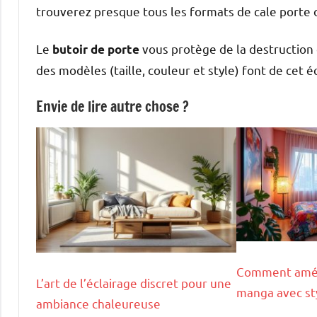
trouverez presque tous les formats de cale porte or
Le
vous protège de la destruction 
butoir de porte
des modèles (taille, couleur et style) font de cet
Envie de lire autre chose ?
Comment amé
L’art de l’éclairage discret pour une
manga avec st
ambiance chaleureuse