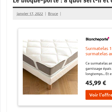
janvier 17, 2022
Bruce
Surmatelas 1
surmatelas a
confort grâce
Ce surmatelas an
accueil moell
garnissage épais
proposé à un
longtemps... Et e
45,99 €