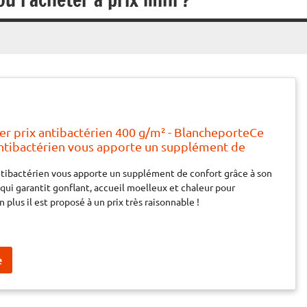
er prix antibactérien 400 g/m² - BlancheporteCe
ntibactérien vous apporte un supplément de
 à son garnissage épais qui garantit gonflant,
tibactérien vous apporte un supplément de confort grâce à son
eux et chaleur pour longtemps... Et en plus il est
 qui garantit gonflant, accueil moelleux et chaleur pour
 pri
n plus il est proposé à un prix très raisonnable !