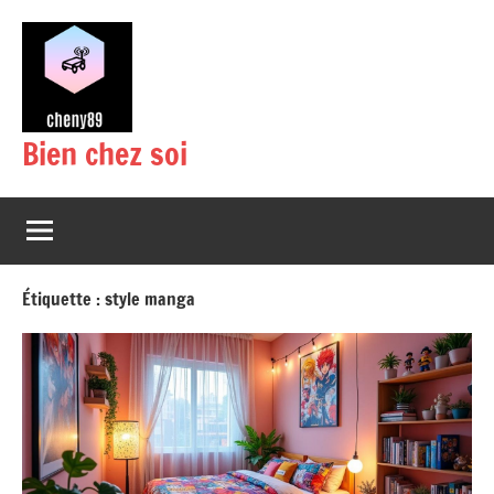
Aller
au
contenu
Bien chez soi
Étiquette :
style manga