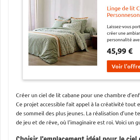
Linge de lit 
Personnesonn
porter par la
Laissez-vous port
pour créer u
créer une ambian
et révélez vo
personnalité avec
45,99 €
Créer un ciel de lit cabane pour une chambre d’en
Ce projet accessible fait appel à la créativité tou
de sommeil des plus jeunes. La réalisation d’une te
de jeu et de rêve, où l’imaginaire est roi. Voici un 
Choisir l’emplacement idéal pour le ciel 