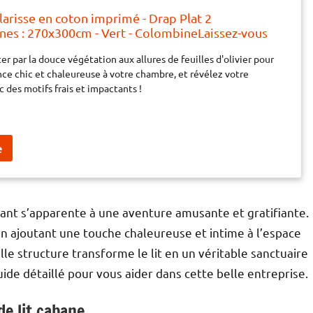
Clarisse en coton imprimé - Drap Plat 2
es : 270x300cm - Vert - ColombineLaissez-vous
 douce végétation aux allures de feuilles d'olivier
er par la douce végétation aux allures de feuilles d'olivier pour
ne ambiance chic et chaleureuse à votre chambre,
ce chic et chaleureuse à votre chambre, et révélez votre
tre p
 des motifs frais et impactants !
fant s’apparente à une aventure amusante et gratifiante.
t en ajoutant une touche chaleureuse et intime à l’espace
lle structure transforme le lit en un véritable sanctuaire
guide détaillé pour vous aider dans cette belle entreprise.
de lit cabane