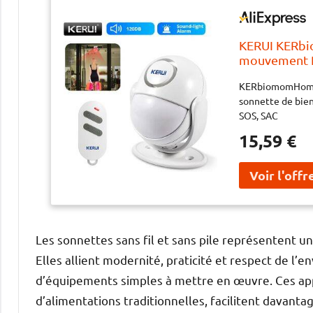
KERUI KERbi
mouvement PI
antivol, dét
KERbiomomHome-A
sonnette de bien
SOS, SAC
15,59 €
Les sonnettes sans fil et sans pile représentent u
Elles allient modernité, praticité et respect de l
d’équipements simples à mettre en œuvre. Ces app
d’alimentations traditionnelles, facilitent davanta