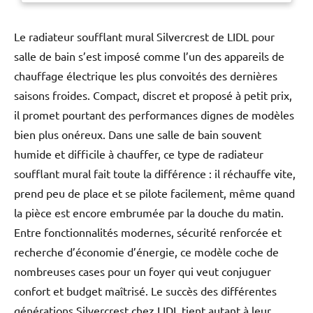
Cartouche compacte TurboStat
avec thermocouple à expansion
ProGrip avec structure moletée
Le radiateur soufflant mural Silvercrest de LIDL pour
arrêt d'eau mitigée intégré
salle de bain s’est imposé comme l’un des appareils de
AquaDimmer Eco avec
chauffage électrique les plus convoités des dernières
fonctions multiples : EcoButton
intégré (bouton économique
saisons froides. Compact, discret et proposé à petit prix,
avec arrêt économique pour la
il promet pourtant des performances dignes de modèles
douche) Arrêt et régulation de
bien plus onéreux. Dans une salle de bain souvent
quantité Transformation :
baignoire/douche Sortie de
humide et difficile à chauffer, ce type de radiateur
douche inférieure à 1/2"
soufflant mural fait toute la différence : il réchauffe vite,
Disconnecteur anti-retour
prend peu de place et se pilote facilement, même quand
intégré Bec verseur avec
mousseur Tamis anti-saleté
la pièce est encore embrumée par la douche du matin.
intrinsèquement sûr contre le
Entre fonctionnalités modernes, sécurité renforcée et
reflux Technologie d'économie
recherche d’économie d’énergie, ce modèle coche de
d'eau EcoJoy
nombreuses cases pour un foyer qui veut conjuguer
confort et budget maîtrisé. Le succès des différentes
générations Silvercrest chez LIDL tient autant à leur