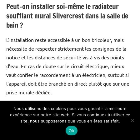
Peut-on installer soi-même le radiateur
soufflant mural Silvercrest dans la salle de
bain ?
L’installation reste accessible à un bon bricoleur, mais
nécessite de respecter strictement les consignes de la
notice et les distances de sécurité vis-à-vis des points
d’eau. En cas de doute sur le circuit électrique, mieux
vaut confier le raccordement à un électricien, surtout si
l’appareil doit être branché en direct plutôt que sur une
prise murale dédiée.
Le radiateur soufflant Silvercrest est-il
Nous utilisons des cookies pour vous garantir la meilleure
expérience sur notre site web. Si vous continuez à utiliser ce
vraiment économique ?
site, nous supposerons que vous en êtes satisfait.
Ok
Son caractère économique dépend avant tout de la façon