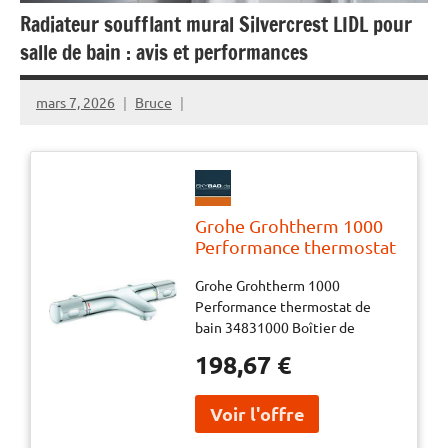
Radiateur soufflant mural Silvercrest LIDL pour
salle de bain : avis et performances
mars 7, 2026
Bruce
Grohe Grohtherm 1000
Performance thermostat
de bain 34831000 1/2",
Grohe Grohtherm 1000
sans raccords, montage
Performance thermostat de
mural, chromé
bain 34831000 Boîtier de
sécurité CoolTouch Surface
198,67 €
StarLight Verrouillage de
sécurité SafeStop à 38 °C Arrêt
de température SafeStop Plus
utilisable en option à 43 °C