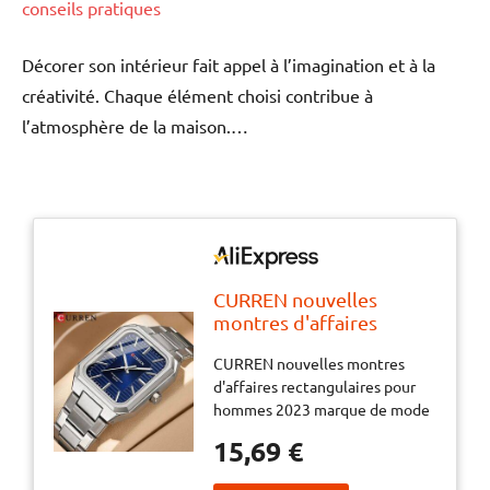
conseils pratiques
Décorer son intérieur fait appel à l’imagination et à la
créativité. Chaque élément choisi contribue à
l’atmosphère de la maison.…
CURREN nouvelles
montres d'affaires
rectangulaires pour
CURREN nouvelles montres
hommes 2023 marque
d'affaires rectangulaires pour
de mode Quartz bracelet
hommes 2023 marque de mode
en acier inoxydable
Quartz bracelet en acier
montre-bracelet mâle
15,69 €
inoxydable montre-bracelet
horloge 8457
mâle horloge 8457