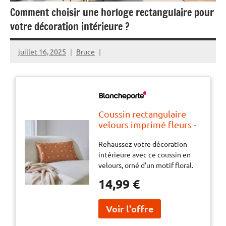
Comment choisir une horloge rectangulaire pour
votre décoration intérieure ?
juillet 16, 2025
Bruce
Coussin rectangulaire
velours imprimé fleurs -
BlancheporteRehaussez
Rehaussez votre décoration
votre décoration
intérieure avec ce coussin en
intérieure avec ce
velours, orné d'un motif floral.
coussin en velours, orné
Son imprimé raffiné et son
d'un motif floral. Son
14,99 €
toucher doux créent une
imprimé raffiné et son
ambiance chaleureuse et
toucher doux créent une
sophistiquée dans votre salon
ambiance chaleureuse et
ou votre chambre.
sophistiquée dans votre