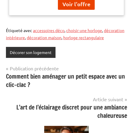
Étiqueté avec
accessoires déco
,
choisir une horloge
,
décoration
intérieure
,
décoration maison
,
horloge rectangulaire
Décorer son logement
Navigation
Publication précédente
Comment bien aménager un petit espace avec un
de
clic-clac ?
l’article
Article suivant
L’art de l’éclairage discret pour une ambiance
chaleureuse