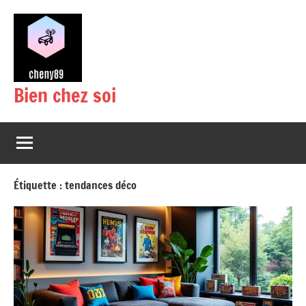
Aller
au
contenu
Bien chez soi
Étiquette :
tendances déco