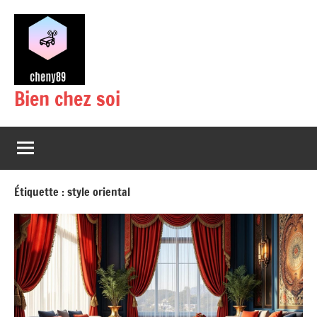
Aller
au
contenu
Bien chez soi
Étiquette :
style oriental