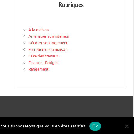
Rubriques
A la maison
Aménager son intérieur
Décorer son logement
Entretien de la maison
Faire des travaux
Finance – Budget
Rangement
e, nous supposerons que vous en êtes satisfait.
Ok