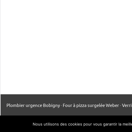
Plombier urgence Bobigny
-
Four à pizza surgelée Weber
-
Verr
Mentions légales
-
Contact
-
Listing publication
Nous utilisons des cookies pour vous garantir la meil