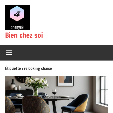
Aller
au
contenu
Bien chez soi
Étiquette :
relooking chaise