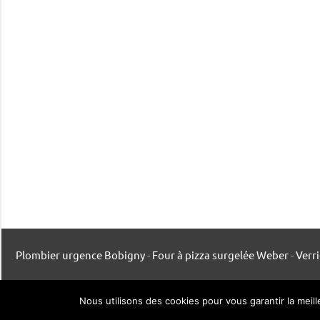
Plombier urgence Bobigny
-
Four à pizza surgelée Weber
-
Verr
Mentions légales
-
Contact
-
Listing publication
Nous utilisons des cookies pour vous garantir la meil