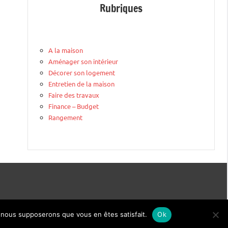
Rubriques
A la maison
Aménager son intérieur
Décorer son logement
Entretien de la maison
Faire des travaux
Finance – Budget
Rangement
e, nous supposerons que vous en êtes satisfait.
Ok