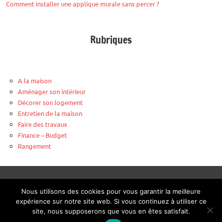
Comment installer une applique murale sans percer ?
Rubriques
A la maison
Aménager son intérieur
Décorer son logement
Entretien de la maison
Faire des travaux
Finance – Budget
Rangement
Plombier urgence Bobigny
-
Four à pizza surgelée Weber
-
Nous utilisons des cookies pour vous garantir la meilleure
Verrière sur mesure
expérience sur notre site web. Si vous continuez à utiliser ce
site, nous supposerons que vous en êtes satisfait.
Mentions légales
-
Contact
-
Listing publication