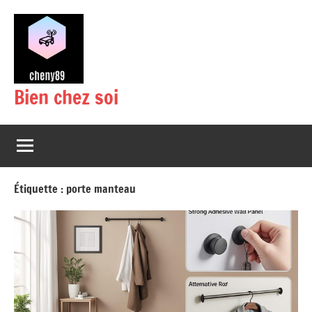
Aller
au
contenu
Bien chez soi
Étiquette :
porte manteau