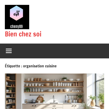
Aller
au
contenu
Bien chez soi
Étiquette :
organisation cuisine